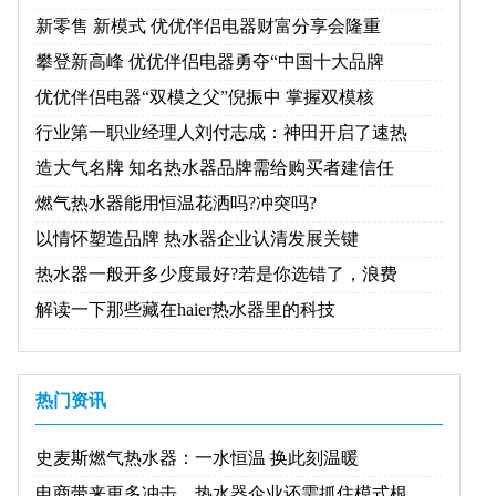
新零售 新模式 优优伴侣电器财富分享会隆重
攀登新高峰 优优伴侣电器勇夺“中国十大品牌
优优伴侣电器“双模之父”倪振中 掌握双模核
行业第一职业经理人刘付志成：神田开启了速热
造大气名牌 知名热水器品牌需给购买者建信任
燃气热水器能用恒温花洒吗?冲突吗?
以情怀塑造品牌 热水器企业认清发展关键
热水器一般开多少度最好?若是你选错了，浪费
解读一下那些藏在haier热水器里的科技
热门资讯
史麦斯燃气热水器：一水恒温 换此刻温暖
电商带来更多冲击，热水器企业还需抓住模式根